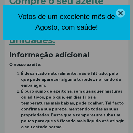
Compre o seu azeite
vigem extra e utilize o
desconto de quantidade
na compra de 2 ou 4
unidades.
Informação adicional
O nosso azeite:
É decantado naturalmente, não é filtrado, pelo
que pode aparecer alguma turbidez no fundo da
embalagem.
É puro sumo de azeitona, sem quaisquer misturas
ou aditivos, pelo que, em dias frios a
temperaturas mais baixas, pode coalhar. Tal facto
confirma a sua pureza, mantendo todas as suas
propriedades. Basta que a temperatura suba um
pouco para que vá ficando mais líquido até atingir
o seu estado normal.