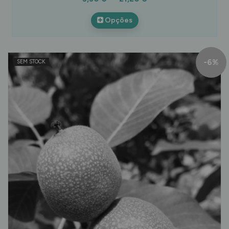
Opções
-
6
%
SEM STOCK