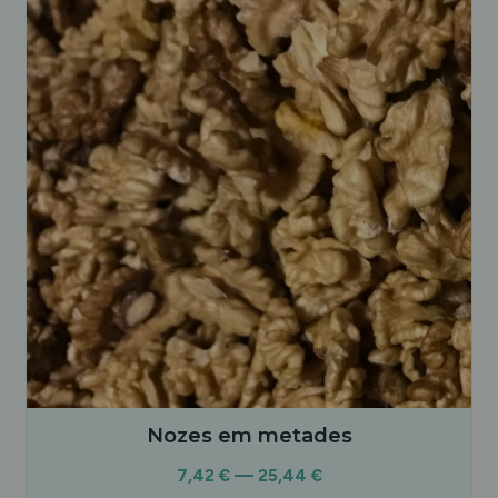
Nozes em metades
7,42 € — 25,44 €