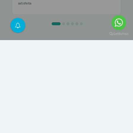
satisfeita
Termos e Condições
|
Política de Privacidade
|
Encomendas
|
Testemunhos
|
A Nossa Terra
|
Livro de Reclamações
|
Blog
|
Direito de livre resolução