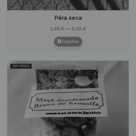
Pêra seca
2,65 € — 5,30 €
Opções
SEM STOCK