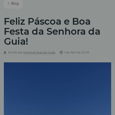
Blog
Feliz Páscoa e Boa
Festa da Senhora da
Guia!
Feliz
Escrito por
Henrique Rosa da Costa
1 de Abril de 2026
Páscoa
e
Boa
Festa
da
Senhora
da